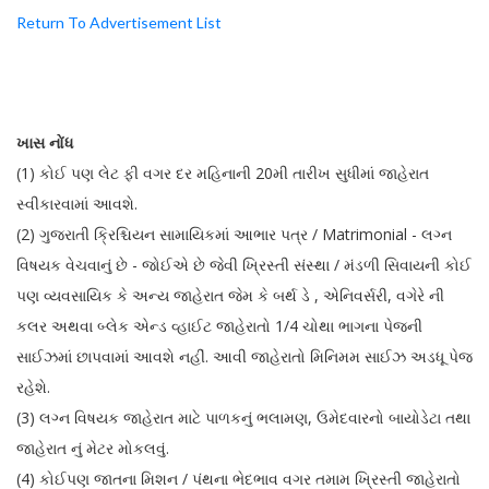
Return To Advertisement List
ખાસ નોંધ
(1) કોઈ પણ લેટ ફી વગર દર મહિનાની 20મી તારીખ સુધીમાં જાહેરાત
સ્વીકારવામાં આવશે.
(2) ગુજરાતી ક્રિશ્ચિયન સામાયિકમાં આભાર પત્ર / Matrimonial - લગ્ન
વિષયક વેચવાનું છે - જોઈએ છે જેવી ખ્રિસ્તી સંસ્થા / મંડળી સિવાયની કોઈ
પણ વ્યવસાયિક કે અન્ય જાહેરાત જેમ કે બર્થ ડે , એનિવર્સરી, વગેરે ની
કલર અથવા બ્લેક એન્ડ વ્હાઈટ જાહેરાતો 1/4 ચોથા ભાગના પેજની
સાઈઝમાં છાપવામાં આવશે નહીં. આવી જાહેરાતો મિનિમમ સાઈઝ અડધૂ પેજ
રહેશે.
(3) લગ્ન વિષયક જાહેરાત માટે પાળકનું ભલામણ, ઉમેદવારનો બાયોડેટા તથા
જાહેરાત નું મેટર મોકલવું.
(4) કોઈપણ જાતના મિશન / પંથના ભેદભાવ વગર તમામ ખ્રિસ્તી જાહેરાતો