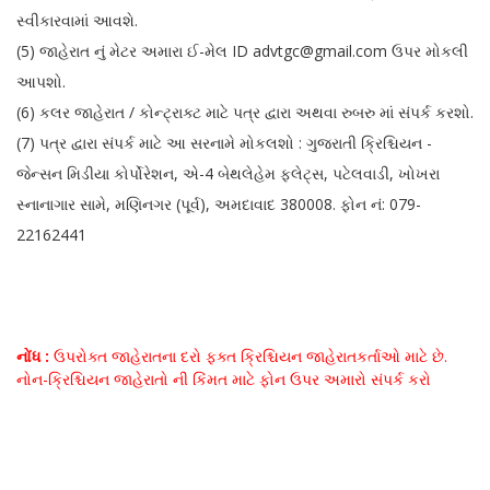
સ્વીકારવામાં આવશે.
(5) જાહેરાત નું મેટર અમારા ઈ-મેલ ID advtgc@gmail.com ઉપર મોકલી
આપશો.
(6) કલર જાહેરાત / કોન્ટ્રાક્ટ માટે પત્ર દ્વારા અથવા રુબરુ માં સંપર્ક કરશો.
(7) પત્ર દ્વારા સંપર્ક માટે આ સરનામે મોકલશો : ગુજરાતી ક્રિશ્ચિયન -
જેન્સન મિડીયા કોર્પોરેશન, એ-4 બેથલેહેમ ફ્લેટ્સ, પટેલવાડી, ખોખરા
સ્નાનાગાર સામે, મણિનગર (પૂર્વ), અમદાવાદ 380008. ફોન નં: 079-
22162441
નોંધ :
ઉપરોક્ત જાહેરાતના દરો ફક્ત ક્રિશ્ચિયન જાહેરાતકર્તાઓ માટે છે.
નોન-ક્રિશ્ચિયન જાહેરાતો ની કિંમત માટે ફોન ઉપર અમારો સંપર્ક કરો