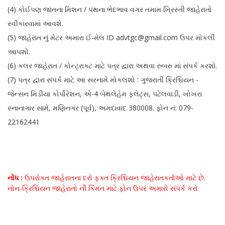
(4) કોઈપણ જાતના મિશન / પંથના ભેદભાવ વગર તમામ ખ્રિસ્તી જાહેરાતો
સ્વીકારવામાં આવશે.
(5) જાહેરાત નું મેટર અમારા ઈ-મેલ ID advtgc@gmail.com ઉપર મોકલી
આપશો.
(6) કલર જાહેરાત / કોન્ટ્રાક્ટ માટે પત્ર દ્વારા અથવા રુબરુ માં સંપર્ક કરશો.
(7) પત્ર દ્વારા સંપર્ક માટે આ સરનામે મોકલશો : ગુજરાતી ક્રિશ્ચિયન -
જેન્સન મિડીયા કોર્પોરેશન, એ-4 બેથલેહેમ ફ્લેટ્સ, પટેલવાડી, ખોખરા
સ્નાનાગાર સામે, મણિનગર (પૂર્વ), અમદાવાદ 380008. ફોન નં: 079-
22162441
નોંધ :
ઉપરોક્ત જાહેરાતના દરો ફક્ત ક્રિશ્ચિયન જાહેરાતકર્તાઓ માટે છે.
નોન-ક્રિશ્ચિયન જાહેરાતો ની કિંમત માટે ફોન ઉપર અમારો સંપર્ક કરો