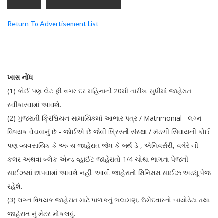
Return To Advertisement List
ખાસ નોંધ
(1) કોઈ પણ લેટ ફી વગર દર મહિનાની 20મી તારીખ સુધીમાં જાહેરાત
સ્વીકારવામાં આવશે.
(2) ગુજરાતી ક્રિશ્ચિયન સામાયિકમાં આભાર પત્ર / Matrimonial - લગ્ન
વિષયક વેચવાનું છે - જોઈએ છે જેવી ખ્રિસ્તી સંસ્થા / મંડળી સિવાયની કોઈ
પણ વ્યવસાયિક કે અન્ય જાહેરાત જેમ કે બર્થ ડે , એનિવર્સરી, વગેરે ની
કલર અથવા બ્લેક એન્ડ વ્હાઈટ જાહેરાતો 1/4 ચોથા ભાગના પેજની
સાઈઝમાં છાપવામાં આવશે નહીં. આવી જાહેરાતો મિનિમમ સાઈઝ અડધૂ પેજ
રહેશે.
(3) લગ્ન વિષયક જાહેરાત માટે પાળકનું ભલામણ, ઉમેદવારનો બાયોડેટા તથા
જાહેરાત નું મેટર મોકલવું.